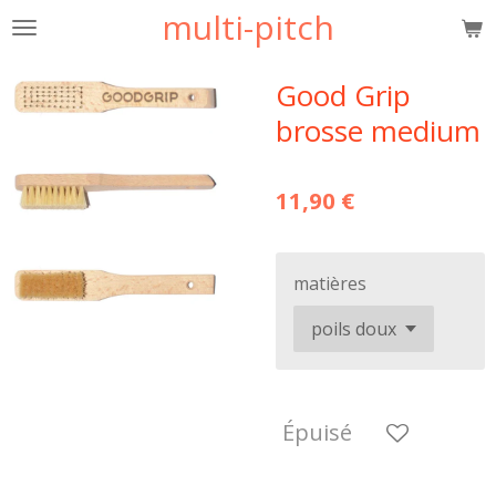
multi-pitch
Passer
au
contenu
Good Grip
principal
brosse medium
11,90 €
matières
Épuisé