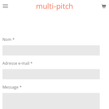
multi-pitch
Passer
au
contenu
principal
Nom *
Adresse e-mail *
Message *