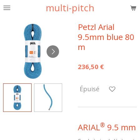
multi-pitch
Passer
au
contenu
Petzl Arial
principal
9.5mm blue 80
m
236,50 €
Épuisé
®
ARIAL
9.5 mm