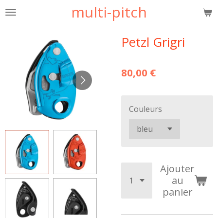
multi-pitch
Passer
au
contenu
Petzl Grigri
principal
80,00 €
Couleurs
Ajouter
au
panier