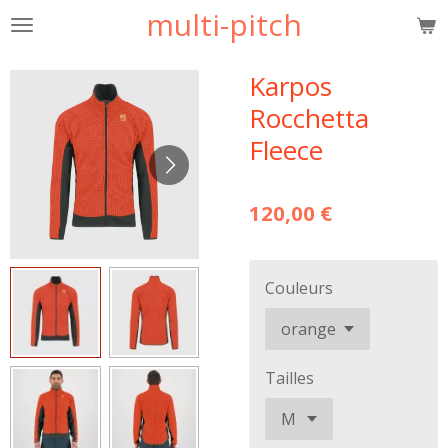
multi-pitch
Passer
au
contenu
Karpos
principal
Rocchetta
Fleece
120,00 €
Couleurs
Tailles