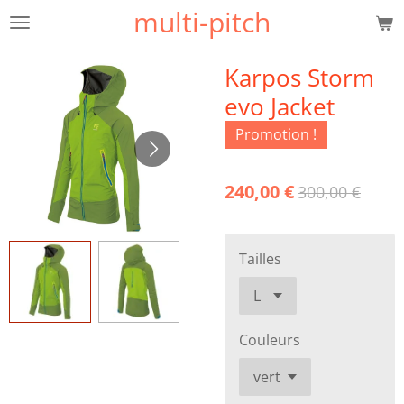
multi-pitch
Passer
au
contenu
Karpos Storm
principal
evo Jacket
Promotion !
240,00 €
300,00 €
Tailles
Couleurs