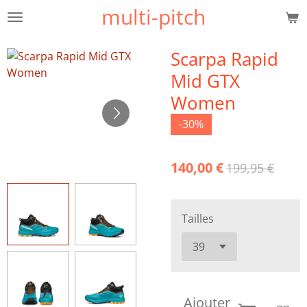
multi-pitch
Passer
au
contenu
Scarpa Rapid
principal
Mid GTX
Women
-30%
140,00 €
199,95 €
Tailles
Ajouter