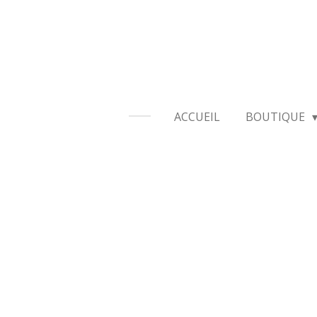
Passer
au
contenu
principal
ACCUEIL
BOUTIQUE